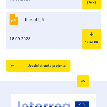
370
KB
Kick off_5
pptx
18.09.2023
17567
KB
Úvodní stránka projektu