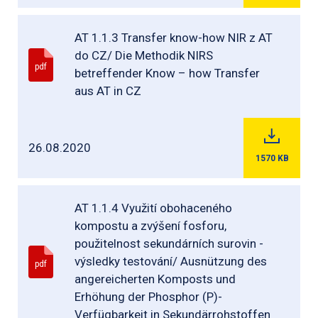
AT 1.1.3 Transfer know-how NIR z AT
do CZ/ Die Methodik NIRS
pdf
betreffender Know – how Transfer
aus AT in CZ
26.08.2020
1570
KB
AT 1.1.4 Využití obohaceného
kompostu a zvýšení fosforu,
použitelnost sekundárních surovin -
výsledky testování/ Ausnützung des
pdf
angereicherten Komposts und
Erhöhung der Phosphor (P)-
Verfügbarkeit in Sekundärrohstoffen