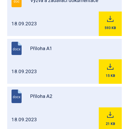
Výzva a zadávací dokumentace
doc
18.09.2023
593
KB
Příloha A1
docx
18.09.2023
15
KB
Příloha A2
docx
18.09.2023
21
KB