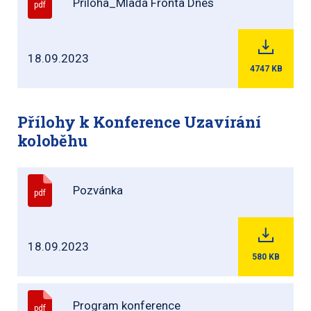
Příloha_Mladá Fronta Dnes
pdf
18.09.2023
4747
KB
Přílohy k Konference Uzavírání
koloběhu
Pozvánka
pdf
18.09.2023
580
KB
Program konference
pdf