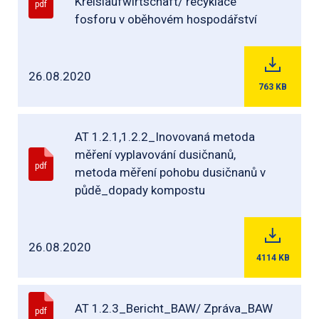
Kreislaufwirtschaft/ recyklace
pdf
fosforu v oběhovém hospodářství
26.08.2020
763
KB
AT 1.2.1,1.2.2_Inovovaná metoda
měření vyplavování dusičnanů,
pdf
metoda měření pohobu dusičnanů v
půdě_dopady kompostu
26.08.2020
4114
KB
AT 1.2.3_Bericht_BAW/ Zpráva_BAW
pdf