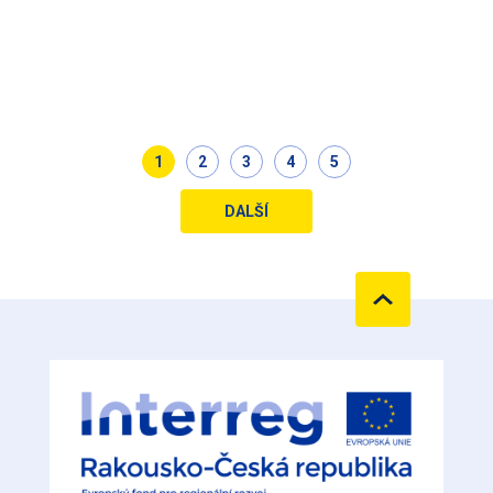
<
1
2
3
4
5
DALŠÍ