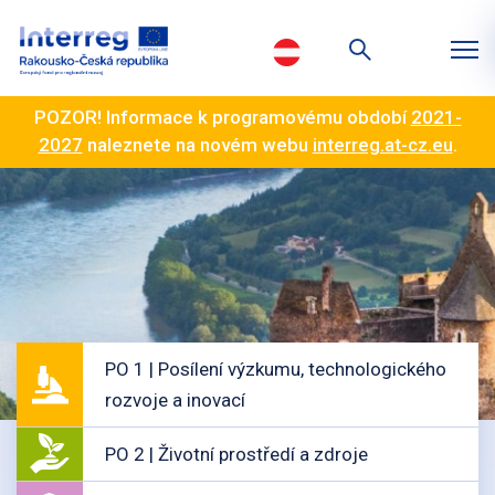
POZOR! Informace k programovému období
2021-
2027
naleznete na novém webu
interreg.at-cz.eu
.
PO 1 | Posílení výzkumu, technologického
rozvoje a inovací
PO 2 | Životní prostředí a zdroje