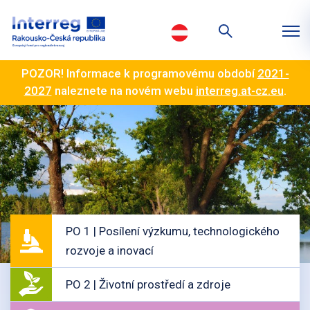
POZOR! Informace k programovému období
2021-
2027
naleznete na novém webu
interreg.at-cz.eu
.
PO 1 | Posílení výzkumu, technologického
rozvoje a inovací
PO 2 | Životní prostředí a zdroje