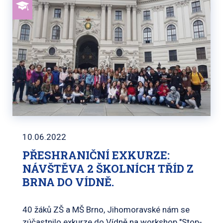
10.06.2022
PŘESHRANIČNÍ EXKURZE:
NÁVŠTĚVA 2 ŠKOLNÍCH TŘÍD Z
BRNA DO VÍDNĚ.
40 žáků ZŠ a MŠ Brno, Jihomoravské nám se
zúčastnilo exkurze do Vídně na workshop "Stop-