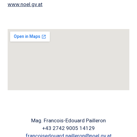
www.noel.gv.at
Mag. Francois-Edouard Pailleron
+43 2742 9005 14129
francoisedouard.pailleron@noel.gv.at