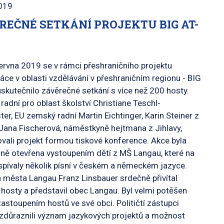
019
REČNÉ SETKÁNÍ PROJEKTU BIG AT-
ervna 2019 se v rámci přeshraničního projektu
áce v oblasti vzdělávání v přeshraničním regionu - BIG
skutečnilo závěrečné setkání s více než 200 hosty.
adní pro oblast školství Christiane Teschl-
er, EU zemský radní Martin Eichtinger, Karin Steiner z
Jana Fischerová, náměstkyně hejtmana z Jihlavy,
vali projekt formou tiskové konference. Akce byla
ně otevřena vystoupením dětí z MŠ Langau, které na
pívaly několik písní v českém a německém jazyce.
 města Langau Franz Linsbauer srdečně přivítal
hosty a představil obec Langau. Byl velmi potěšen
astoupením hostů ve své obci. Političtí zástupci
zdůraznili význam jazykových projektů a možnost