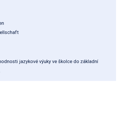
en
ellschaft
chodnosti jazykové výuky ve školce do základní
.