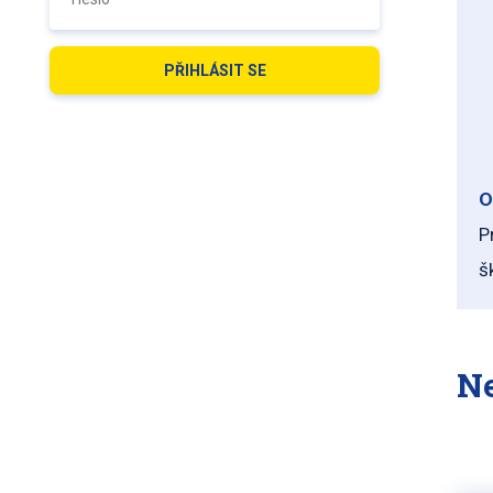
O
P
š
Ne