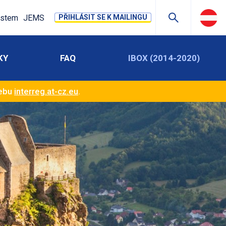
stem
JEMS
PŘIHLÁSIT SE K MAILINGU
KY
FAQ
IBOX (2014-2020)
webu
interreg.at-cz.eu
.