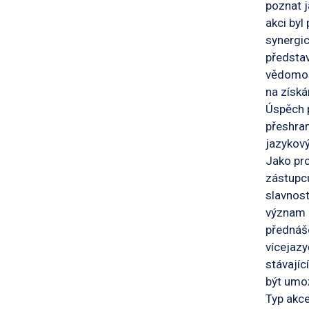
poznat j
akci byl
synergic
představ
vědomos
na získá
Úspěch 
přeshran
jazykový
Jako pro
zástupců
slavnost
význam u
přednáš
vícejaz
stávajíc
být umož
Typ akce