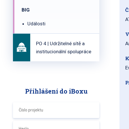
Č
BIG
A
Události
V
PO 4 | Udržitelné sítě a
A
institucionální spolupráce
K
E
P
Přihlášení do iBoxu