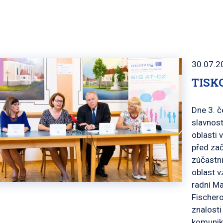
30.07.2
TISK
Dne 3. č
slavnost
oblasti 
před zač
zúčastni
oblast v
radní Ma
Fischero
znalosti
komunika