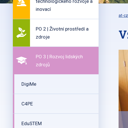
technologického rozvoje a
inovací
at-cz
PO 2 | Životní prostředí a
V
zdroje
PO 3 | Rozvoj lidských
zdrojů
DigiMe
C4PE
EduSTEM