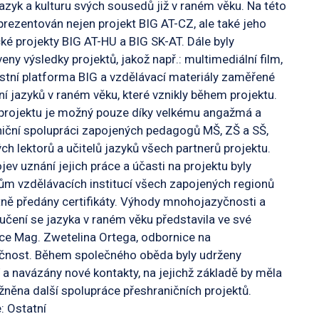
azyk a kulturu svých sousedů již v raném věku. Na této
 prezentován nejen projekt BIG AT-CZ, ale také jeho
ké projekty BIG AT-HU a BIG SK-AT. Dále byly
eny výsledky projektů, jakož např.: multimediální film,
tní platforma BIG a vzdělávací materiály zaměřené
ní jazyků v raném věku, které vznikly během projektu.
projektu je možný pouze díky velkému angažmá a
iční spolupráci zapojených pedagogů MŠ, ZŠ a SŠ,
ch lektorů a učitelů jazyků všech partnerů projektu.
jev uznání jejich práce a účasti na projektu byly
m vzdělávacích institucí všech zapojených regionů
ně předány certifikáty. Výhody mnohojazyčnosti a
čení se jazyka v raném věku představila ve své
ce Mag. Zwetelina Ortega, odbornice na
yčnost. Během společného oběda byly udrženy
í a navázány nové kontakty, na jejichž základě by měla
něna další spolupráce přeshraničních projektů.
: Ostatní