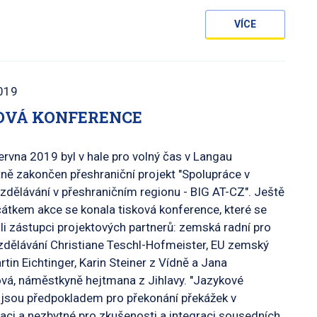
VÍCE
019
OVÁ KONFERENCE
ervna 2019 byl v hale pro volný čas v Langau
ně zakončen přeshraniční projekt "Spolupráce v
vzdělávání v přeshraničním regionu - BIG AT-CZ". Ještě
átkem akce se konala tisková konference, které se
li zástupci projektových partnerů: zemská radní pro
zdělávání Christiane Teschl-Hofmeister, EU zemský
rtin Eichtinger, Karin Steiner z Vídně a Jana
vá, náměstkyně hejtmana z Jihlavy. "Jazykové
 jsou předpokladem pro překonání překážek v
ci a nezbytné pro zkušenosti a integraci sousedních