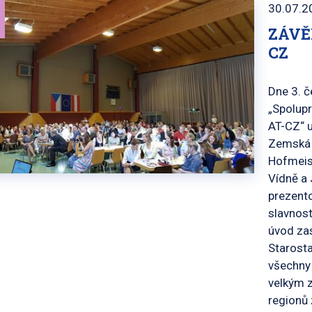
30.07.2
ZÁVĚ
CZ
Dne 3. č
„Spolupr
AT-CZ“ u
Zemská r
Hofmeist
Vídně a 
prezento
slavnost
úvod zas
Starosta
všechny 
velkým z
regionů 