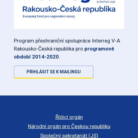
Program přeshraniční spolupráce Interreg V-A
Rakousko-Česká republika pro
programové
období 2014-2020
.
PŘIHLÁSIT SE K MAILINGU
Řídicí orgán
Národní orgán pro Českou republiku
Společný sekretariát (JS)