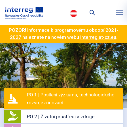
POZOR! Informace k programovému období
2021-
2027
naleznete na novém webu
interreg.at-cz.eu
.
PO 1 | Posílení výzkumu, technologického
rozvoje a inovací
PO 2 | Životní prostředí a zdroje