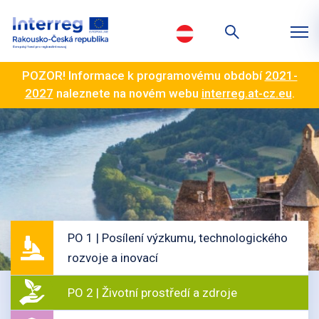
POZOR! Informace k programovému období
2021-
2027
naleznete na novém webu
interreg.at-cz.eu
.
PO 1 | Posílení výzkumu, technologického
rozvoje a inovací
PO 2 | Životní prostředí a zdroje