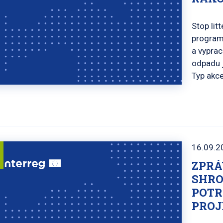
Stop lit
program
a vyprac
odpadu 
Typ akce
16.09.2
ZPRÁ
SHRO
POTR
PROJ