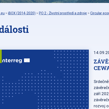
.eu
>
iBOX (2014-2020)
>
PO 2 - Životní prostředí a zdroje
>
Circular ec
dálosti
14.09.2
ZÁVĚ
CEW
Srdečně
závěrečn
září 202
závěrečn
rozvoj 