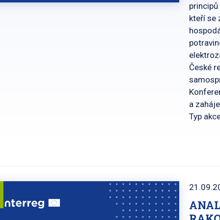
principů
kteří se
hospodář
potravin
elektroz
České re
samosprá
Konferen
a zaháje
Typ akc
21.09.2
ANAL
RAK