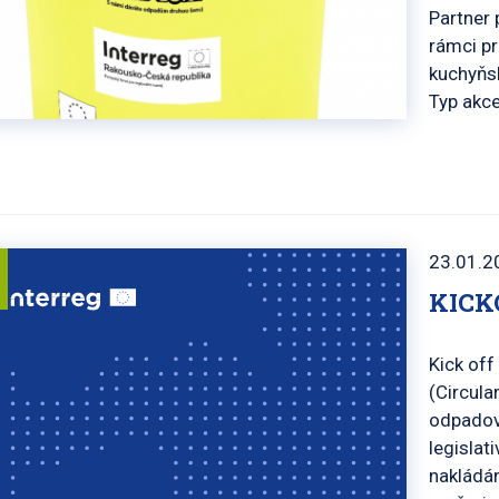
Partner 
rámci pr
kuchyňs
Typ akce
23.01.2
KICK
Kick off
(Circul
odpadové
legislat
nakládán