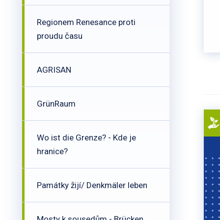
Regionem Renesance proti
proudu času
AGRISAN
GrünRaum
Wo ist die Grenze? - Kde je
hranice?
Památky žijí/ Denkmäler leben
Mosty k sousedům - Brücken