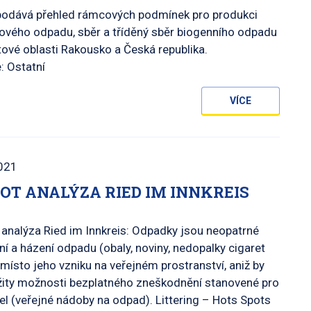
podává přehled rámcových podmínek pro produkci
ového odpadu, sběr a tříděný sběr biogenního odpadu
tové oblasti Rakousko a Česká republika.
: Ostatní
VÍCE
021
OT ANALÝZA RIED IM INNKREIS
analýza Ried im Innkreis: Odpadky jsou neopatrné
í a házení odpadu (obaly, noviny, nedopalky cigaret
 místo jeho vzniku na veřejném prostranství, aniž by
žity možnosti bezplatného zneškodnění stanovené pro
el (veřejné nádoby na odpad). Littering – Hots Spots