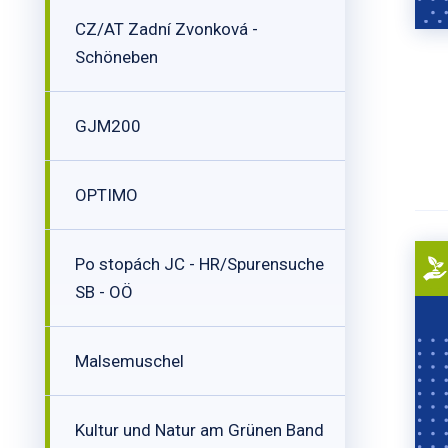
CZ/AT Zadní Zvonková -
Schöneben
GJM200
OPTIMO
Po stopách JC - HR/Spurensuche
SB - OÖ
Malsemuschel
Kultur und Natur am Grünen Band