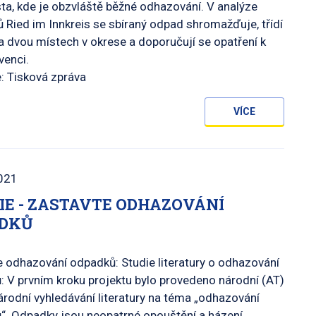
ta, kde je obzvláště běžné odhazování. V analýze
 Ried im Innkreis se sbíraný odpad shromažďuje, třídí
a dvou místech v okrese a doporučují se opatření k
venci.
: Tisková zpráva
VÍCE
021
IE - ZASTAVTE ODHAZOVÁNÍ
DKŮ
 odhazování odpadků: Studie literatury o odhazování
 V prvním kroku projektu bylo provedeno národní (AT)
rodní vyhledávání literatury na téma „odhazování
“. Odpadky jsou neopatrné opouštění a házení