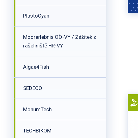
PlastoCyan
Moorerlebnis OÖ-VY / Zážitek z
rašeliniště HR-VY
Algae4Fish
SEDECO
MonumTech
TECHBIKOM