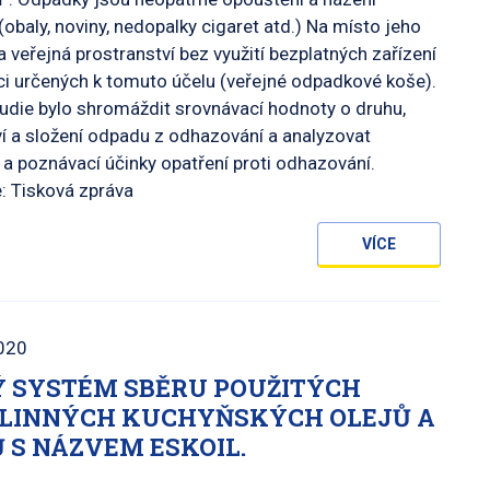
obaly, noviny, nedopalky cigaret atd.) Na místo jeho
a veřejná prostranství bez využití bezplatných zařízení
aci určených k tomuto účelu (veřejné odpadkové koše).
udie bylo shromáždit srovnávací hodnoty o druhu,
 a složení odpadu z odhazování a analyzovat
a poznávací účinky opatření proti odhazování.
: Tisková zpráva
VÍCE
020
 SYSTÉM SBĚRU POUŽITÝCH
LINNÝCH KUCHYŇSKÝCH OLEJŮ A
 S NÁZVEM ESKOIL.