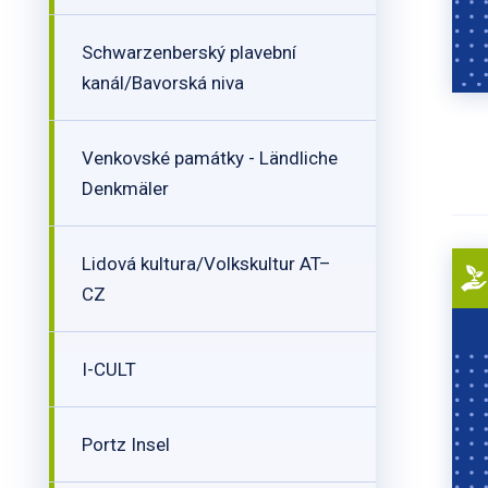
Schwarzenberský plavební
kanál/Bavorská niva
Venkovské památky - Ländliche
Denkmäler
Lidová kultura/Volkskultur AT–
CZ
I-CULT
Portz Insel