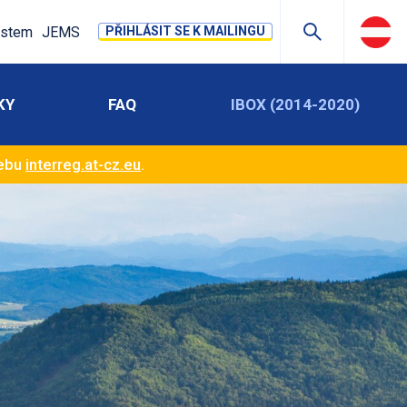
stem
JEMS
PŘIHLÁSIT SE K MAILINGU
KY
FAQ
IBOX (2014-2020)
webu
interreg.at-cz.eu
.