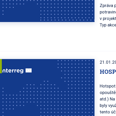
Zpráva 
potravin
v projek
Typ akce
21.01.2
HOSP
Hotspot 
opouštěn
atd.) Na
byly vyu
tento úč