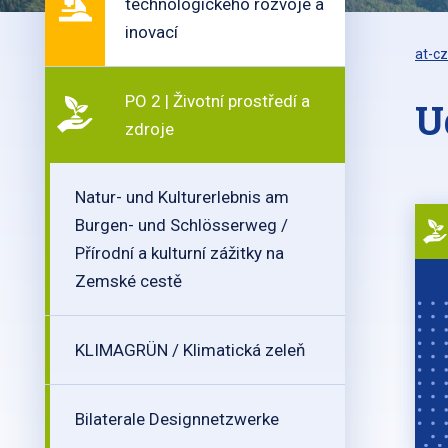
technologického rozvoje a
inovací
at-cz
PO 2 | Životní prostředí a
U
zdroje
Natur- und Kulturerlebnis am
Burgen- und Schlösserweg /
Přírodní a kulturní zážitky na
Zemské cestě
KLIMAGRÜN / Klimatická zeleň
Bilaterale Designnetzwerke