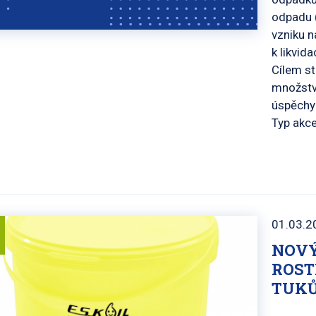
odpadu (
vzniku n
k likvid
Cílem st
množství
úspěchy 
Typ akce
01.03.2
NOVÝ
ROST
TUKŮ