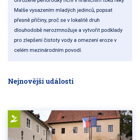
ohrožené perlorodky říční v hraničním toku řeky
Malše vysazením mladých jedinců, popsat
přesně příčiny, proč se v lokalitě druh
dlouhodobě nerozmnožuje a vytvořit podklady
pro zlepšení čistoty vody a omezení eroze v
celém mezinárodním povodí.
Nejnovější události