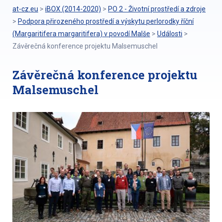
at-cz.eu
>
iBOX (2014-2020)
>
PO 2 - Životní prostředí a zdroje
>
Podpora přirozeného prostředí a výskytu perlorodky říční
(Margaritifera margaritifera) v povodí Malše
>
Události
>
Závěrečná konference projektu Malsemuschel
Závěrečná konference projektu
Malsemuschel