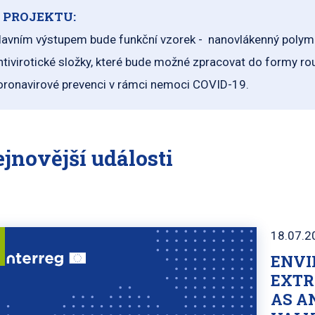
 PROJEKTU:
lavním výstupem bude funkční vzorek - nanovlákenný polymern
ntivirotické složky, které bude možné zpracovat do formy rouš
oronavirové prevenci v rámci nemoci COVID-19.
jnovější události
18.07.2
ENVI
EXTR
AS A