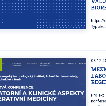
VALU
BIOR
https:/
Typ akce
08.12.2
MEZI
LABO
REGE
Projekt
konferen