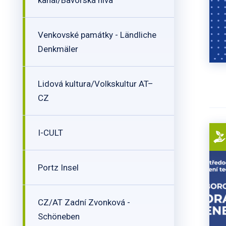
kanál/Bavorská niva
Venkovské památky - Ländliche
Denkmäler
Lidová kultura/Volkskultur AT–
CZ
I-CULT
Portz Insel
CZ/AT Zadní Zvonková -
Schöneben