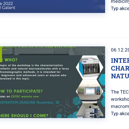
medicíny
Typ akc
06.12.2
INTE
CHAR
NATU
The TEC
workshop
macromo
Typ akc