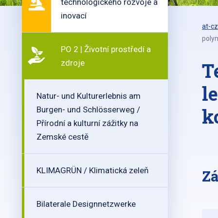
technologického rozvoje a
inovací
at-cz
poly
PO 2 | Životní prostředí a
zdroje
T
l
Natur- und Kulturerlebnis am
k
Burgen- und Schlösserweg /
Přírodní a kulturní zážitky na
Zemské cestě
KLIMAGRÜN / Klimatická zeleň
Zá
Bilaterale Designnetzwerke