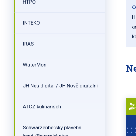
HTPO
O
H
INTEKO
a
k
IRAS
WaterMon
Ne
JH Neu digital / JH Nově digitalní
ATCZ kulinarisch
Schwarzenberský plavební