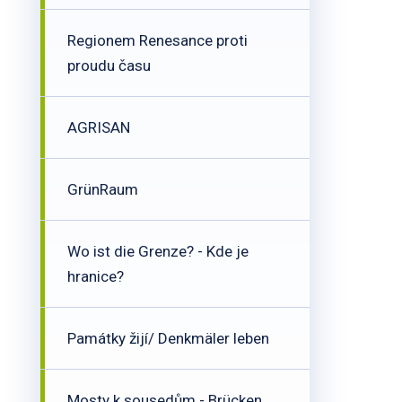
Regionem Renesance proti
proudu času
AGRISAN
GrünRaum
Wo ist die Grenze? - Kde je
hranice?
Památky žijí/ Denkmäler leben
Mosty k sousedům - Brücken