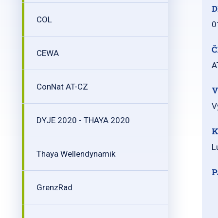
D
COL
0
Č
CEWA
A
ConNat AT-CZ
V
V
DYJE 2020 - THAYA 2020
K
L
Thaya Wellendynamik
P
GrenzRad