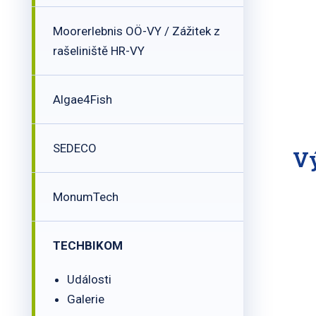
Moorerlebnis OÖ-VY / Zážitek z
rašeliniště HR-VY
Algae4Fish
SEDECO
Vý
MonumTech
TECHBIKOM
Události
Galerie