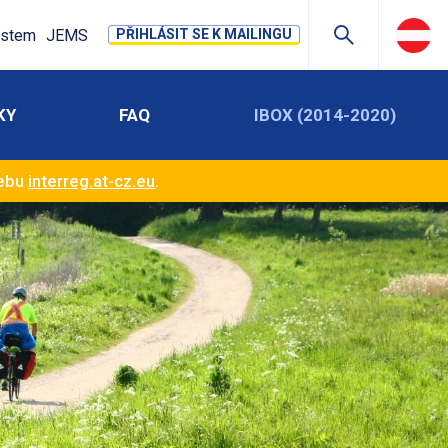
stem
JEMS
PŘIHLÁSIT SE K MAILINGU
KY
FAQ
IBOX (2014-2020)
webu
interreg.at-cz.eu
.