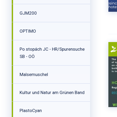
GJM200
OPTIMO
Po stopách JC - HR/Spurensuche
SB - OÖ
Malsemuschel
Kultur und Natur am Grünen Band
PlastoCyan