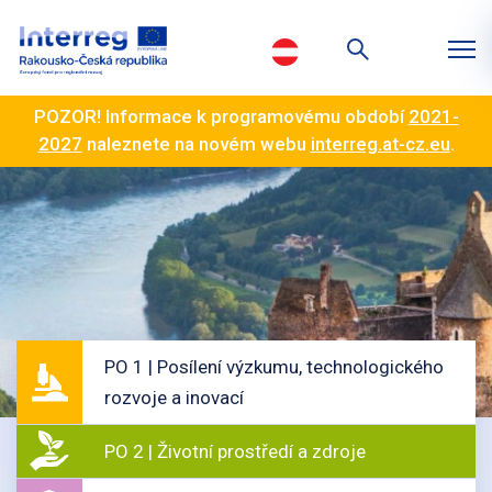
POZOR! Informace k programovému období
2021-
2027
naleznete na novém webu
interreg.at-cz.eu
.
PO 1 | Posílení výzkumu, technologického
rozvoje a inovací
PO 2 | Životní prostředí a zdroje