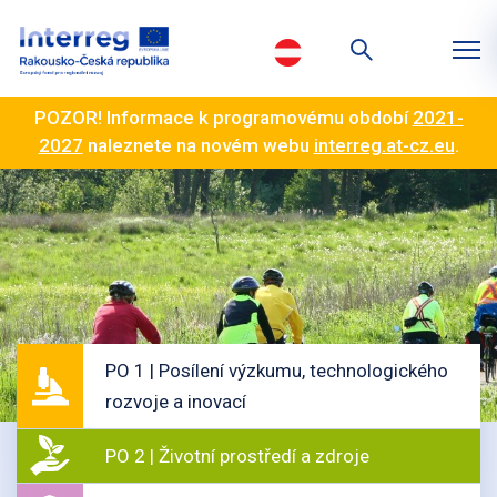
POZOR! Informace k programovému období
2021-
2027
naleznete na novém webu
interreg.at-cz.eu
.
PO 1 | Posílení výzkumu, technologického
rozvoje a inovací
PO 2 | Životní prostředí a zdroje