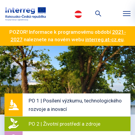
POZOR! Informace k programovému období
2021-
2027
naleznete na novém webu
interreg.at-cz.eu
.
PO 1 | Posílení výzkumu, technologického
rozvoje a inovací
PO 2 | Životní prostředí a zdroje