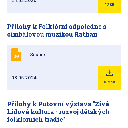
24.03.2020
17
KB
Přílohy k Folklórní odpoledne s
cimbálovou muzikou Rathan
Soubor
jpg
03.05.2024
879
KB
Přílohy k Putovní výstava "Živá
Lidová kultura - rozvoj dětských
folklorních tradic"