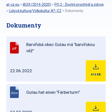
at-cz.eu
>
iBOX (2014-2020)
>
PO 2 - Životní prostředí a zdroje
>
Lidová kultura/Volkskultur AT–CZ
>
Dokumenty
Dokumenty
Barvířská obec Gutau má "barvířskou
pdf
věž"
22.06.2022
414
KB
Gutau hat einen "Färberturm"
docx