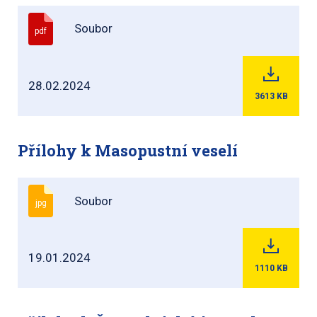
Soubor
pdf
28.02.2024
3613
KB
Přílohy k Masopustní veselí
Soubor
jpg
19.01.2024
1110
KB