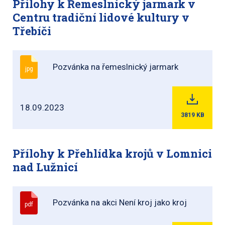
Přílohy k Řemeslnický jarmark v
Centru tradiční lidové kultury v
Třebíči
Pozvánka na řemeslnický jarmark
jpg
18.09.2023
3819
KB
Přílohy k Přehlídka krojů v Lomnici
nad Lužnicí
Pozvánka na akci Není kroj jako kroj
pdf