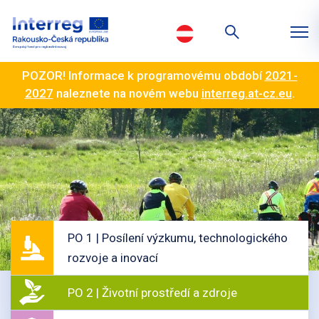
POZOR! Informace k programovému období
2021-
2027
naleznete na novém webu
interreg.at-cz.eu
.
PO 1 | Posílení výzkumu, technologického
rozvoje a inovací
PO 2 | Životní prostředí a zdroje