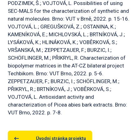
PODZIMEK, Š.; VOJTOVÁ, L. Possibilities of using
SEC-MALS for the characterization of synthetic and
natural molecules. Brno: VUT v Brně, 2022. p. 15-16.
VOJTOVÁ, L.; GREGUŠKOVÁ, Z.; OSTANINA, K.;
KAMENÍKOVÁ, E.; MICHLOVSKÁ, L.; BRTNÍKOVÁ, J.;
LYSÁKOVÁ, K.; HLINÁKOVÁ, K.; VOBĚRKOVÁ, S.;
VRŠANSKÁ, M.; ZEPPETZAUER, F.; BURZIC, I.;
SCHÖFLINGER, M.; PŘIKRYL, R. Characterization of
biopolymer matrices in the AT-CZ bilateral project
Techbikom. Brno: VUT Brno, 2022. p. 5-6.
ZEPPETZAUER, F.; BURZIC, I.; SCHÖFLINGER, M.;
PŘIKRYL, R.; BRTNÍKOVÁ, J.; VOBĚRKOVÁ, S.;
VOJTOVÁ, L. Antioxidant activity and
characterization of Picea abies bark extracts. Brno:
VUT Brno, 2022. p. 7-8.
Úvodní stránka projektu