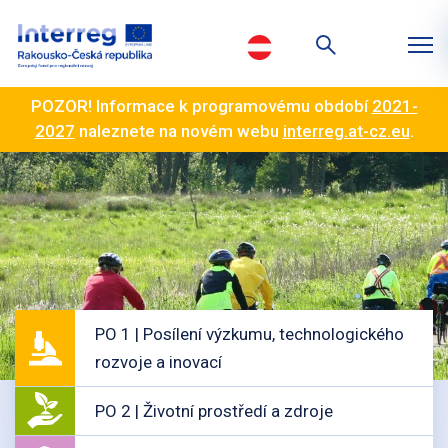
POZOR! Informace k programovému období
2021-
2027
naleznete na novém webu
interreg.at-cz.eu
.
PO 1 | Posílení výzkumu, technologického
rozvoje a inovací
PO 2 | Životní prostředí a zdroje