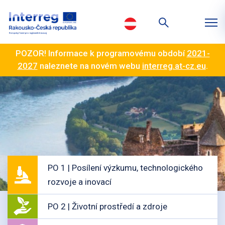
POZOR! Informace k programovému období
2021-
2027
naleznete na novém webu
interreg.at-cz.eu
.
PO 1 | Posílení výzkumu, technologického
rozvoje a inovací
PO 2 | Životní prostředí a zdroje