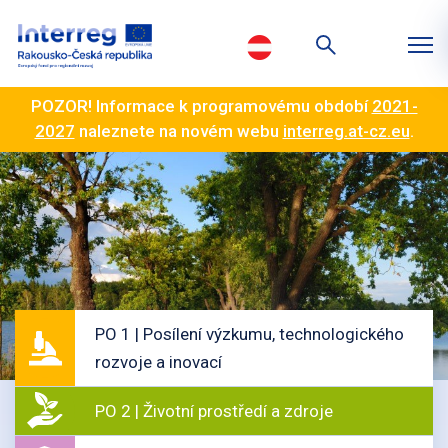
POZOR! Informace k programovému období
2021-
2027
naleznete na novém webu
interreg.at-cz.eu
.
PO 1 | Posílení výzkumu, technologického
rozvoje a inovací
PO 2 | Životní prostředí a zdroje