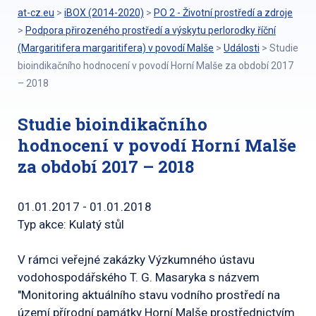
at-cz.eu
>
iBOX (2014-2020)
>
PO 2 - Životní prostředí a zdroje
>
Podpora přirozeného prostředí a výskytu perlorodky říční
(Margaritifera margaritifera) v povodí Malše
>
Události
>
Studie
bioindikačního hodnocení v povodí Horní Malše za období 2017
– 2018
Studie bioindikačního
hodnocení v povodí Horní Malše
za období 2017 – 2018
01.01.2017 - 01.01.2018
Typ akce: Kulatý stůl
V rámci veřejné zakázky Výzkumného ústavu
vodohospodářského T. G. Masaryka s názvem
"Monitoring aktuálního stavu vodního prostředí na
území přírodní památky Horní Malše prostřednictvím