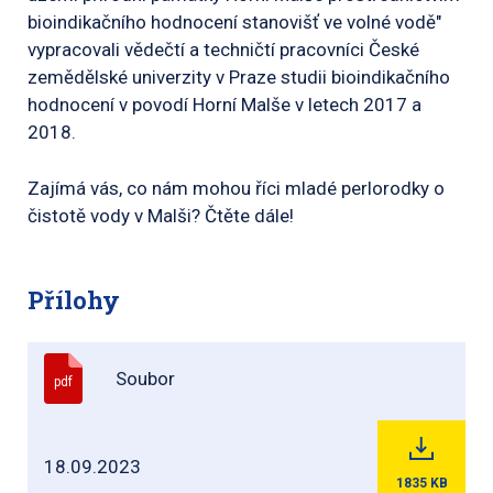
bioindikačního hodnocení stanovišť ve volné vodě"
vypracovali vědečtí a techničtí pracovníci České
zemědělské univerzity v Praze studii bioindikačního
hodnocení v povodí Horní Malše v letech 2017 a
2018.
Zajímá vás, co nám mohou říci mladé perlorodky o
čistotě vody v Malši? Čtěte dále!
Přílohy
Soubor
pdf
18.09.2023
1835
KB