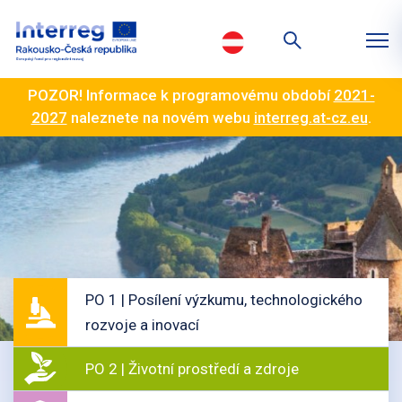
POZOR! Informace k programovému období
2021-
2027
naleznete na novém webu
interreg.at-cz.eu
.
PO 1 | Posílení výzkumu, technologického
rozvoje a inovací
PO 2 | Životní prostředí a zdroje