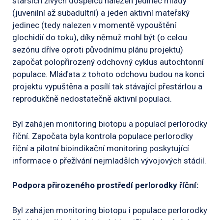
starších živých dospělců nalezen jedinec mladý
(juvenilní až subadultní) a jeden aktivní mateřský
jedinec (tedy nalezen v momentě vypouštění
glochidií do toku), díky němuž mohl být (o celou
sezónu dříve oproti původnímu plánu projektu)
započat polopřirozený odchovný cyklus autochtonní
populace. Mláďata z tohoto odchovu budou na konci
projektu vypuštěna a posílí tak stávající přestárlou a
reprodukčně nedostatečně aktivní populaci.
Byl zahájen monitoring biotopu a populací perlorodky
říční. Započata byla kontrola populace perlorodky
říční a pilotní bioindikační monitoring poskytující
informace o přežívání nejmladších vývojových stádií.
Podpora přirozeného prostředí perlorodky říční:
Byl zahájen monitoring biotopu i populace perlorodky