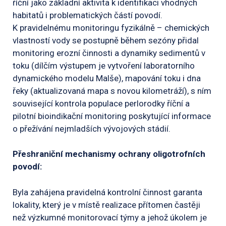
říční jako základní aktivita k identifikaci vhodných
habitatů i problematických částí povodí.
K pravidelnému monitoringu fyzikálně – chemických
vlastností vody se postupně během sezóny přidal
monitoring erozní činnosti a dynamiky sedimentů v
toku (dílčím výstupem je vytvoření laboratorního
dynamického modelu Malše), mapování toku i dna
řeky (aktualizovaná mapa s novou kilometráží), s ním
související kontrola populace perlorodky říční a
pilotní bioindikační monitoring poskytující informace
o přežívání nejmladších vývojových stádií.
Přeshraniční mechanismy ochrany oligotrofních
povodí:
Byla zahájena pravidelná kontrolní činnost garanta
lokality, který je v místě realizace přítomen častěji
než výzkumné monitorovací týmy a jehož úkolem je