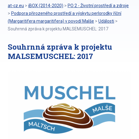
at-cz.eu
>
iBOX (2014-2020)
>
PO 2 - Životní prostředí a zdroje
>
Podpora přirozeného prostředí a výskytu perlorodky říční
(Margaritifera margaritifera) v povodí Malše
>
Události
>
Souhrnná zpráva k projektu MALSEMUSCHEL: 2017
Souhrnná zpráva k projektu
MALSEMUSCHEL: 2017