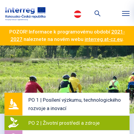
POZOR! Informace k programovému období
2021-
2027
naleznete na novém webu
interreg.at-cz.eu
.
PO 1 | Posílení výzkumu, technologického
rozvoje a inovací
PO 2 | Životní prostředí a zdroje