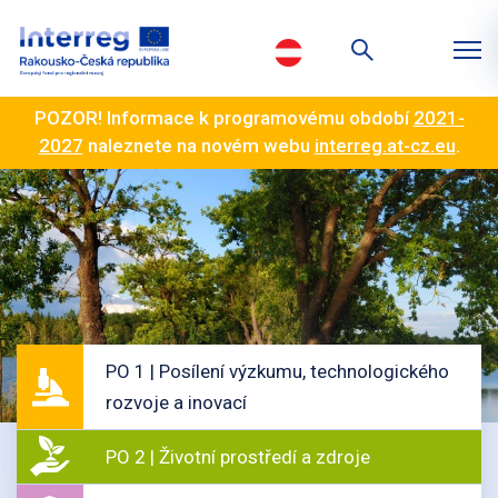
POZOR! Informace k programovému období
2021-
2027
naleznete na novém webu
interreg.at-cz.eu
.
PO 1 | Posílení výzkumu, technologického
rozvoje a inovací
PO 2 | Životní prostředí a zdroje