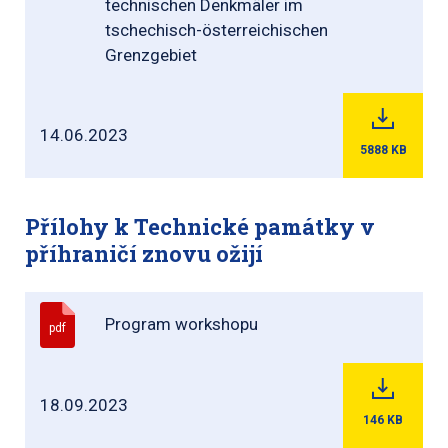
technischen Denkmäler im
tschechisch-österreichischen
Grenzgebiet
14.06.2023
5888
KB
Přílohy k Technické památky v
příhraničí znovu ožijí
Program workshopu
pdf
18.09.2023
146
KB