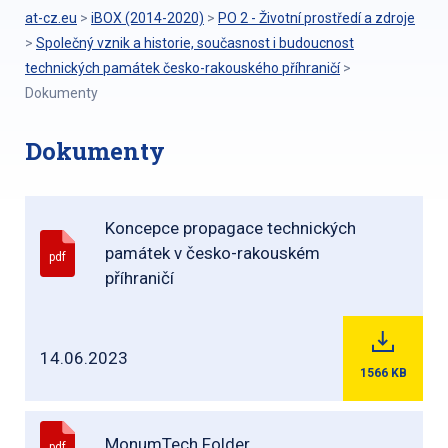
at-cz.eu
>
iBOX (2014-2020)
>
PO 2 - Životní prostředí a zdroje
>
Společný vznik a historie, současnost i budoucnost
technických památek česko-rakouského příhraničí
>
Dokumenty
Dokumenty
Koncepce propagace technických
památek v česko-rakouském
pdf
příhraničí
14.06.2023
1566
KB
MonumTech Folder
pdf