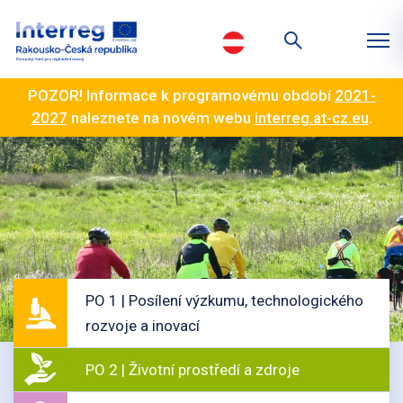
POZOR! Informace k programovému období
2021-
2027
naleznete na novém webu
interreg.at-cz.eu
.
PO 1 | Posílení výzkumu, technologického
rozvoje a inovací
PO 2 | Životní prostředí a zdroje