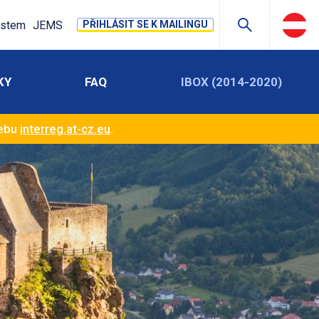
stem
JEMS
PŘIHLÁSIT SE K MAILINGU
KY
FAQ
IBOX (2014-2020)
webu
interreg.at-cz.eu
.