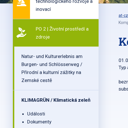
technologického rozvoje a
inovací
at-cz
Komp
PO 2 | Životní prostředí a
zdroje
K
Natur- und Kulturerlebnis am
01.
Burgen- und Schlösserweg /
Typ 
Přírodní a kulturní zážitky na
Zemské cestě
bezr
subs
KLIMAGRÜN / Klimatická zeleň
Události
Dokumenty