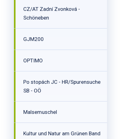
CZ/AT Zadní Zvonková -
Schöneben
GJM200
OPTIMO
Po stopách JC - HR/Spurensuche
SB - OÖ
Malsemuschel
Kultur und Natur am Grünen Band