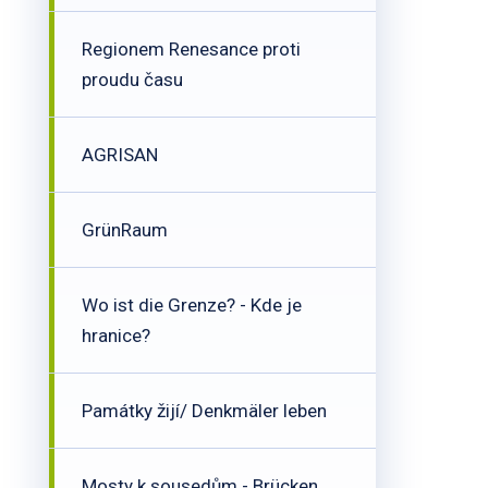
Regionem Renesance proti
proudu času
AGRISAN
GrünRaum
Wo ist die Grenze? - Kde je
hranice?
Památky žijí/ Denkmäler leben
Mosty k sousedům - Brücken