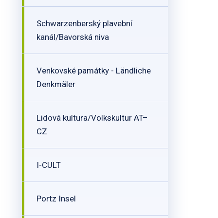
Schwarzenberský plavební
kanál/Bavorská niva
Venkovské památky - Ländliche
Denkmäler
Lidová kultura/Volkskultur AT–
CZ
I-CULT
Portz Insel