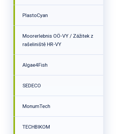
PlastoCyan
Moorerlebnis OÖ-VY / Zážitek z
rašeliniště HR-VY
Algae4Fish
SEDECO
MonumTech
TECHBIKOM