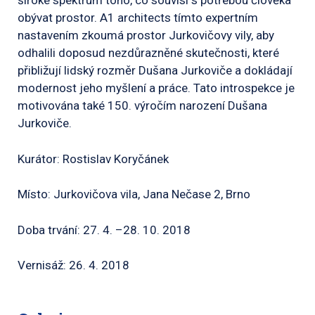
široké spektrum toho, co souvisí s potřebou člověka
obývat prostor. A1 architects tímto expertním
nastavením zkoumá prostor Jurkovičovy vily, aby
odhalili doposud nezdůrazněné skutečnosti, které
přibližují lidský rozměr Dušana Jurkoviče a dokládají
modernost jeho myšlení a práce. Tato introspekce je
motivována také 150. výročím narození Dušana
Jurkoviče.
Kurátor: Rostislav Koryčánek
Místo: Jurkovičova vila, Jana Nečase 2, Brno
Doba trvání: 27. 4. –28. 10. 2018
Vernisáž: 26. 4. 2018