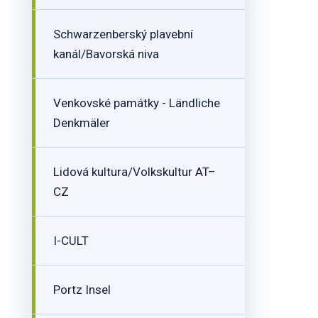
Schwarzenberský plavební
kanál/Bavorská niva
Venkovské památky - Ländliche
Denkmäler
Lidová kultura/Volkskultur AT–
CZ
I-CULT
Portz Insel