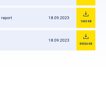
 report
18.09.2023
1603
KB
18.09.2023
83026
KB