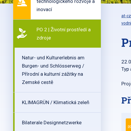
technologického rozvoje a
inovací
at-cz
vodn
PO 2 | Životní prostředí a
zdroje
P
Natur- und Kulturerlebnis am
22.
Burgen- und Schlösserweg /
Typ 
Přírodní a kulturní zážitky na
Zemské cestě
Proj
Př
KLIMAGRÜN / Klimatická zeleň
Bilaterale Designnetzwerke
pp