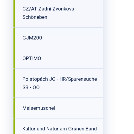
CZ/AT Zadní Zvonková -
Schöneben
GJM200
OPTIMO
Po stopách JC - HR/Spurensuche
SB - OÖ
Malsemuschel
Kultur und Natur am Grünen Band