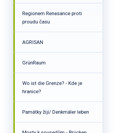
Regionem Renesance proti
proudu času
AGRISAN
GrünRaum
Wo ist die Grenze? - Kde je
hranice?
Památky žijí/ Denkmäler leben
Mosty k sousedům - Brücken