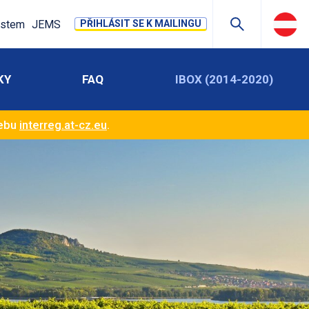
stem
JEMS
PŘIHLÁSIT SE K MAILINGU
KY
FAQ
IBOX (2014-2020)
webu
interreg.at-cz.eu
.