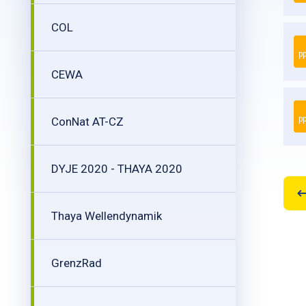
COL
pp
CEWA
pp
ConNat AT-CZ
DYJE 2020 - THAYA 2020
Thaya Wellendynamik
GrenzRad