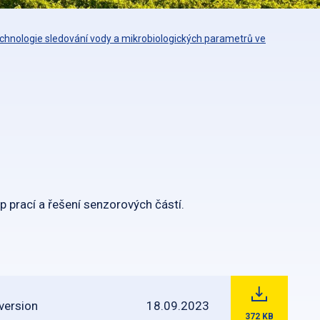
echnologie sledování vody a mikrobiologických parametrů ve
p prací a řešení senzorových částí.
version
18.09.2023
372
KB