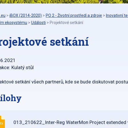
.eu
>
iBOX (2014-2020)
>
PO 2 - Životní prostředí a zdroje
>
Inovativní t
ím ekosystému
>
Události
>
Projektové setkání
rojektové setkání
06.2021
akce: Kulatý stůl
ektové setkání všech partnerů, kde se bude diskutovat postu
ílohy
013_210622_Inter-Reg WaterMon Project extended 
tx