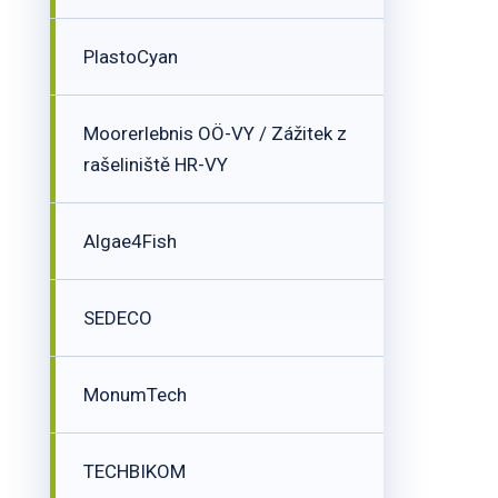
PlastoCyan
Moorerlebnis OÖ-VY / Zážitek z
rašeliniště HR-VY
Algae4Fish
SEDECO
MonumTech
TECHBIKOM