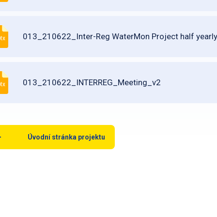
013_210622_Inter-Reg WaterMon Project half yearly
tx
013_210622_INTERREG_Meeting_v2
tx
Úvodní stránka projektu