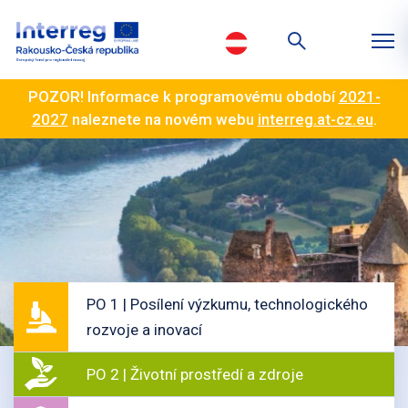
POZOR! Informace k programovému období
2021-
2027
naleznete na novém webu
interreg.at-cz.eu
.
PO 1 | Posílení výzkumu, technologického
rozvoje a inovací
PO 2 | Životní prostředí a zdroje