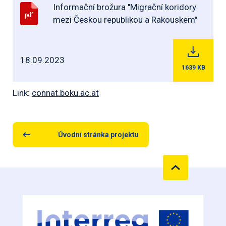
Informační brožura "Migrační koridory
pdf
mezi Českou republikou a Rakouskem"
18.09.2023
1639
KB
Link:
connat.boku.ac.at
Úvodní stránka projektu