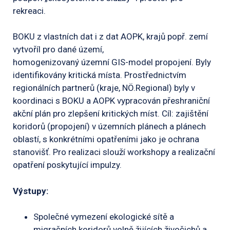
rekreaci.
BOKU z vlastních dat i z dat AOPK, krajů popř. zemí
vytvoříl pro dané území,
homogenizovaný územní GIS-model propojení. Byly
identifikovány kritická místa. Prostřednictvím
regionálních partnerů (kraje, NÖ.Regional) byly v
koordinaci s BOKU a AOPK vypracován přeshraniční
akční plán pro zlepšení kritických míst. Cíl: zajištění
koridorů (propojení) v územních plánech a plánech
oblastí, s konkrétními opatřeními jako je ochrana
stanovišť. Pro realizaci slouží workshopy a realizační
opatření poskytující impulzy.
Výstupy:
Společné vymezení ekologické sítě a
migračních koridorů volně žijících živočichů a