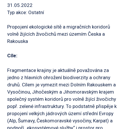
31.05.2022
Typ akce: Ostatní
Propojení ekologické sítě a migračních koridorů
volně žijících živočichů mezi územím Česka a
Rakouska
Cíle:
Fragmentace krajiny je aktuálně považována za
jedno z hlavních ohrožení biodiverzity a ochrany
druhů. Cílem je vymezit mezi Dolním Rakouskem a
Vysočinou, Jihočeským a Jihomoravským krajem
společný systém koridorů pro volně žijící živočichy
popř. zelené infrastruktury. To podstatně přispěje k
propojení velkých jádrových území střední Evropy
(Alp, Šumavy, Českomoravské vysočiny, Karpat) a
podpoří „ekosystémové služby“ i prostor pro