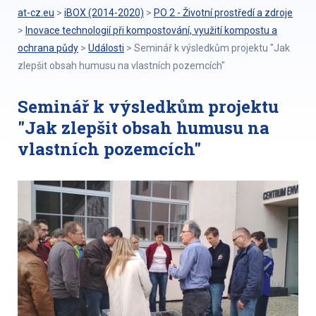
at-cz.eu
>
iBOX (2014-2020)
>
PO 2 - Životní prostředí a zdroje
>
Inovace technologií při kompostování, využití kompostu a
ochrana půdy
>
Události
>
Seminář k výsledkům projektu "Jak
zlepšit obsah humusu na vlastních pozemcích"
Seminář k výsledkům projektu
"Jak zlepšit obsah humusu na
vlastních pozemcích"