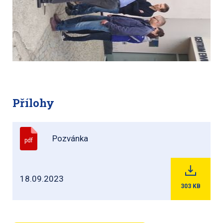
Přílohy
Pozvánka
pdf
18.09.2023
303
KB