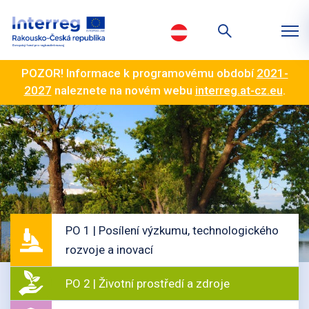
POZOR! Informace k programovému období
2021-
2027
naleznete na novém webu
interreg.at-cz.eu
.
PO 1 | Posílení výzkumu, technologického
rozvoje a inovací
PO 2 | Životní prostředí a zdroje