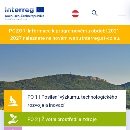
POZOR! Informace k programovému období
2021-
2027
naleznete na novém webu
interreg.at-cz.eu
.
PO 1 | Posílení výzkumu, technologického
rozvoje a inovací
PO 2 | Životní prostředí a zdroje