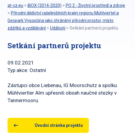
at-cz.eu
>
iBOX (2014-2020)
>
PO 2 - Životní prostředí a zdroje
>
Přírodní dědictví rašeliništních krajin regionu Mühlviertel a
Geopark Vysopčina jako chráněný přírodní prostor, místo
zážitků a vzdělávání
>
Události
>
Setkání partnerů projektu
Setkání partnerů projektu
09.02.2021
Typ akce: Ostatní
Zástupci obce Liebenau, IG Moorschutz a spolku
Mühlviertler Alm upřesnili obsah naučné stezky v
Tannermooru.
Úvodní stránka projektu