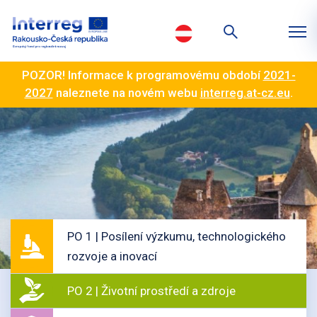
POZOR! Informace k programovému období
2021-
2027
naleznete na novém webu
interreg.at-cz.eu
.
PO 1 | Posílení výzkumu, technologického
rozvoje a inovací
PO 2 | Životní prostředí a zdroje