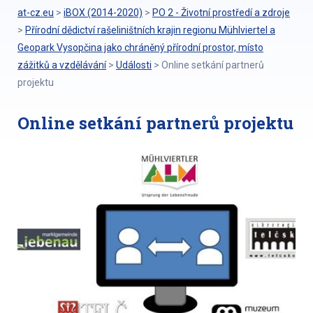
at-cz.eu
>
iBOX (2014-2020)
>
PO 2 - Životní prostředí a zdroje
>
Přírodní dědictví rašeliništních krajin regionu Mühlviertel a
Geopark Vysopčina jako chráněný přírodní prostor, místo
zážitků a vzdělávání
>
Události
>
Online setkání partnerů
projektu
Online setkání partnerů projektu