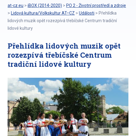
at-cz.eu
>
iBOX (2014-2020)
>
PO 2 - Životní prostředí a zdroje
>
Lidová kultura/Volkskultur AT–CZ
>
Události
>
Přehlídka
lidových muzik opět rozezpívá třebíčské Centrum tradiční
lidové kultury
Přehlídka lidových muzik opět
rozezpívá třebíčské Centrum
tradiční lidové kultury