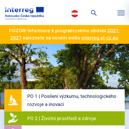
POZOR! Informace k programovému období
2021-
2027
naleznete na novém webu
interreg.at-cz.eu
.
PO 1 | Posílení výzkumu, technologického
rozvoje a inovací
PO 2 | Životní prostředí a zdroje