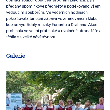
domácí soubor opět celý program zakončil. Byly
předány upomínkové předměty a poděkováno všem
vedoucím souborům. Ve večerních hodinách
pokračovala taneční zábava ve zmiňovaném klubu,
kde se vystřídaly muziky Furiantu a Drahanu. Akce
probíhala ve velmi přátelské a uvolněné atmosféře a
těšila se velké návštěvnosti.
Galerie