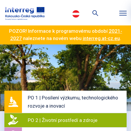
POZOR! Informace k programovému období
2021-
2027
naleznete na novém webu
interreg.at-cz.eu
.
PO 1 | Posílení výzkumu, technologického
rozvoje a inovací
PO 2 | Životní prostředí a zdroje