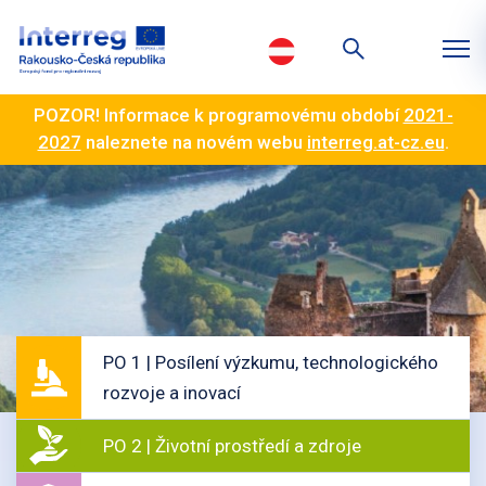
POZOR! Informace k programovému období
2021-
2027
naleznete na novém webu
interreg.at-cz.eu
.
PO 1 | Posílení výzkumu, technologického
rozvoje a inovací
PO 2 | Životní prostředí a zdroje