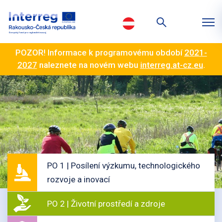
POZOR! Informace k programovému období
2021-
2027
naleznete na novém webu
interreg.at-cz.eu
.
PO 1 | Posílení výzkumu, technologického
rozvoje a inovací
PO 2 | Životní prostředí a zdroje