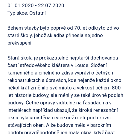
01.01.2020 - 22.07.2020
Typ akce: Ostatní
Během stavby bylo poprvé od 70.let odkryto zdivo
staré školy, jehož skladba přinesla nejedno
překvapení.
Stará škola je prokazatelně nejstarší dochovanou
částí středověkého kláštera v Louce. Složení
kamenného a cihelného zdiva vypráví o četných
rekonstrukcích a úpravách, kde nejenže každé okno
několikrát změnilo své místo a velikost během 800
let historie budovy, ale měnily se také úrovně podlah
budovy. Četné opravy viditelné na fasádách a v
interiérech například ukazují, že široká renesanční
okna byla umístěna o více než metr pod úrovní
stávajících oken. A že budova měla v barokním
období pravděpodobně jen malá okna, když část