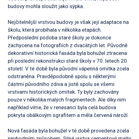
budovy mohla sloužit jako sýpka.
Nejčitelnější vrstvou budovy je však její adaptace na
školu, která probíhala v několika etapách.
Předposlední podoba staré školy je dokonce
zachycena na fotografiích z dvacátých let. Původně
dekorativní historická fasáda byla bohužel ztracena
při poslední rekonstrukci staré školy v 70. letech 20.
století. V té době byla původní vápenná omítka zcela
odstraněna. Pravděpodobně spolu s některými
částmi původního zdiva a jistě spolu se všemi
vrstvami historických omítek. Ty byly zachovány
pouze v několika malých fragmentech. Ale díky nim
například víme, že v renesanci byla celá budova
pokryta obálkovým sgrafitem a měla červená nároží.
Nová fasáda byla bohužel v té době provedena zcela
nevhodným způsobem. Silná vrstva cementové malty