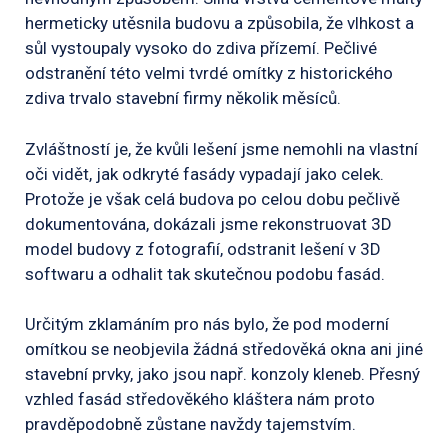
hermeticky utěsnila budovu a způsobila, že vlhkost a
sůl vystoupaly vysoko do zdiva přízemí. Pečlivé
odstranění této velmi tvrdé omítky z historického
zdiva trvalo stavební firmy několik měsíců.
Zvláštností je, že kvůli lešení jsme nemohli na vlastní
oči vidět, jak odkryté fasády vypadají jako celek.
Protože je však celá budova po celou dobu pečlivě
dokumentována, dokázali jsme rekonstruovat 3D
model budovy z fotografií, odstranit lešení v 3D
softwaru a odhalit tak skutečnou podobu fasád.
Určitým zklamáním pro nás bylo, že pod moderní
omítkou se neobjevila žádná středověká okna ani jiné
stavební prvky, jako jsou např. konzoly kleneb. Přesný
vzhled fasád středověkého kláštera nám proto
pravděpodobně zůstane navždy tajemstvím.