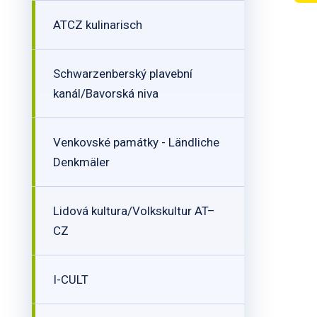
ATCZ kulinarisch
Schwarzenberský plavební
kanál/Bavorská niva
Venkovské památky - Ländliche
Denkmäler
Lidová kultura/Volkskultur AT–
CZ
I-CULT