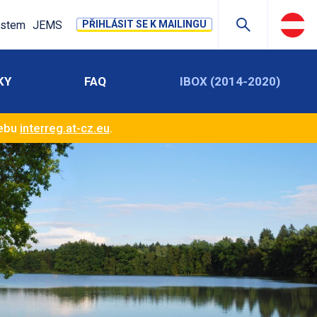
stem
JEMS
PŘIHLÁSIT SE K MAILINGU
KY
FAQ
IBOX (2014-2020)
webu
interreg.at-cz.eu
.