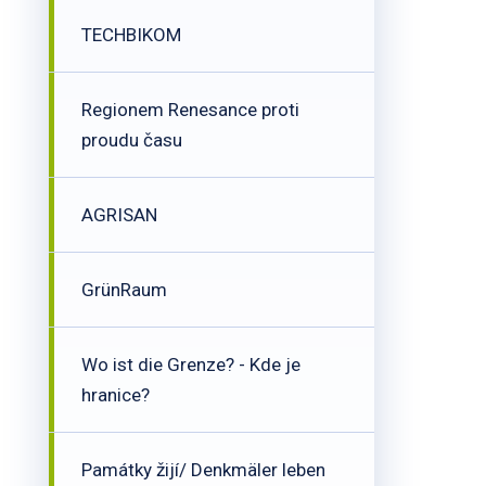
TECHBIKOM
Regionem Renesance proti
proudu času
AGRISAN
GrünRaum
Wo ist die Grenze? - Kde je
hranice?
Památky žijí/ Denkmäler leben