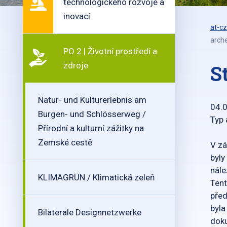
technologického rozvoje a
inovací
at-cz
arche
PO 2 | Životní prostředí a
zdroje
S
Natur- und Kulturerlebnis am
04.
Burgen- und Schlösserweg /
Typ 
Přírodní a kulturní zážitky na
Zemské cestě
V zá
byly
nále
KLIMAGRÜN / Klimatická zeleň
Tent
před
byla
Bilaterale Designnetzwerke
dok