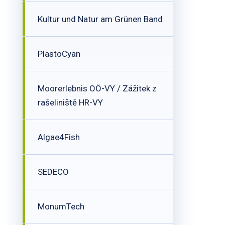
Kultur und Natur am Grünen Band
PlastoCyan
Moorerlebnis OÖ-VY / Zážitek z
rašeliniště HR-VY
Algae4Fish
SEDECO
MonumTech