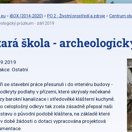
.eu
>
iBOX (2014-2020)
>
PO 2 - Životní prostředí a zdroje
>
Centrum obn
ologický průzkum - září 2019
tará škola - archeologic
09.2019
akce: Ostatní
ří se stavební práce přesunuli i do interiéru budovy -
 odkryty podlahy v přízemí, které skrývaly nečekané
zy barokní kanalizace i středověké klášterní kuchyně.
o celoplošný odkryv tak zcela zásadně přepsal naši
stavu o původní podobě kláštera, na základě které
 v době žádosti o dotaci vypracována projektová
umentace.