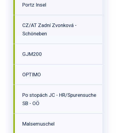
Portz Insel
CZ/AT Zadní Zvonková -
Schöneben
GJM200
OPTIMO
Po stopách JC - HR/Spurensuche
SB - OÖ
Malsemuschel