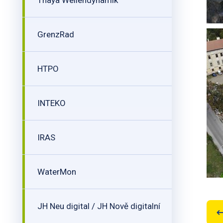
Thaya Wellendynamik
GrenzRad
HTPO
INTEKO
IRAS
WaterMon
JH Neu digital / JH Nově digitalní