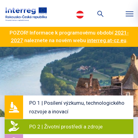
POZOR! Informace k programovému období
2021-
2027
naleznete na novém webu
interreg.at-cz.eu
.
PO 1 | Posílení výzkumu, technologického
rozvoje a inovací
PO 2 | Životní prostředí a zdroje