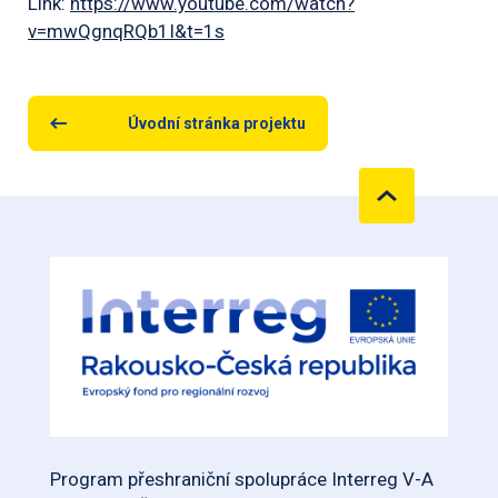
Link:
https://www.youtube.com/watch?
v=mwQgnqRQb1I&t=1s
Úvodní stránka projektu
Program přeshraniční spolupráce Interreg V-A