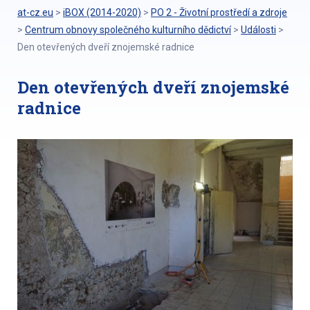
at-cz.eu
>
iBOX (2014-2020)
>
PO 2 - Životní prostředí a zdroje
>
Centrum obnovy společného kulturního dědictví
>
Události
>
Den otevřených dveří znojemské radnice
Den otevřených dveří znojemské
radnice