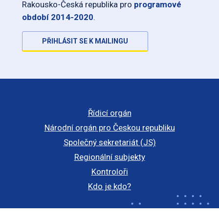
Rakousko-Česká republika pro
programové
období 2014-2020
.
PŘIHLÁSIT SE K MAILINGU
Řídicí orgán
Národní orgán pro Českou republiku
Společný sekretariát (JS)
Regionální subjekty
Kontroloři
Kdo je kdo?