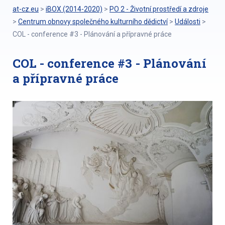
at-cz.eu
>
iBOX (2014-2020)
>
PO 2 - Životní prostředí a zdroje
>
Centrum obnovy společného kulturního dědictví
>
Události
>
COL - conference #3 - Plánování a přípravné práce
COL - conference #3 - Plánování
a přípravné práce