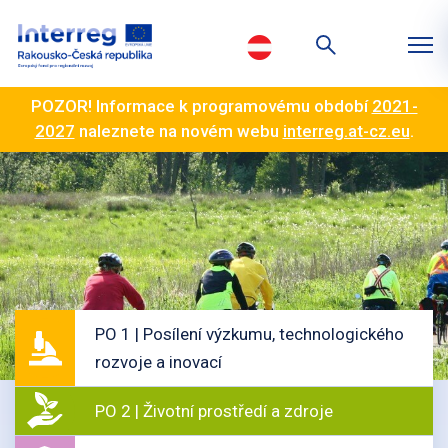
POZOR! Informace k programovému období
2021-
2027
naleznete na novém webu
interreg.at-cz.eu
.
PO 1 | Posílení výzkumu, technologického
rozvoje a inovací
PO 2 | Životní prostředí a zdroje