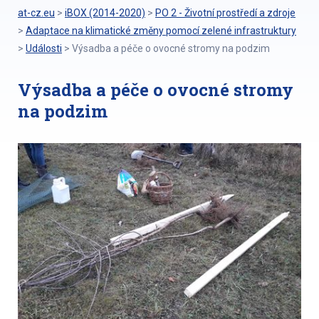
at-cz.eu
>
iBOX (2014-2020)
>
PO 2 - Životní prostředí a zdroje
>
Adaptace na klimatické změny pomocí zelené infrastruktury
>
Události
>
Výsadba a péče o ovocné stromy na podzim
Výsadba a péče o ovocné stromy
na podzim