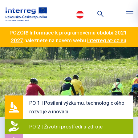
POZOR! Informace k programovému období
2021-
2027
naleznete na novém webu
interreg.at-cz.eu
.
PO 1 | Posílení výzkumu, technologického
rozvoje a inovací
PO 2 | Životní prostředí a zdroje