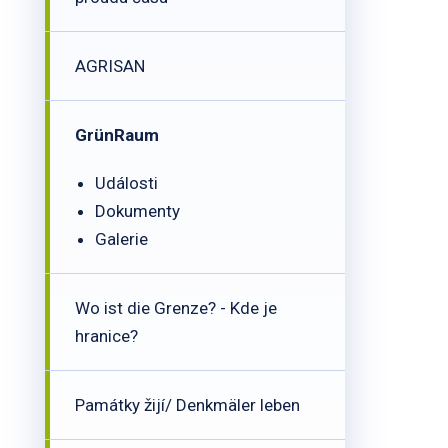
AGRISAN
GrünRaum
Události
Dokumenty
Galerie
Wo ist die Grenze? - Kde je
hranice?
Památky žijí/ Denkmäler leben