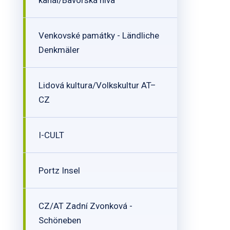
kanál/Bavorská niva
Venkovské památky - Ländliche
Denkmäler
Lidová kultura/Volkskultur AT–
CZ
I-CULT
Portz Insel
CZ/AT Zadní Zvonková -
Schöneben