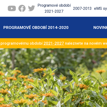
Programové období
2007-2013
eMS sy
2021-2027
PROGRAMOVÉ OBDOBÍ 2014-2020
NOVIN
k programovému období
2021-2027
naleznete na novém 