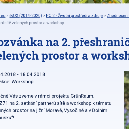
.eu
>
iBOX (2014-2020)
>
PO 2 - Životní prostředí a zdroje
>
Zhodnocení 
ní sítě zelených prostor a workshop
ozvánka na 2. přeshranič
elených prostor a works
04.2018 - 18.04.2018
 akce: Workshop
čně Vás zveme v rámci projektu GrünRaum,
71 na 2. setkání partnerů sítě a workshop k tématu
ených prostor na jižní Moravě, Vysočině a v Dolním
usku“!