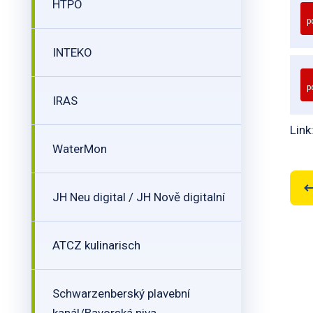
HTPO
p
INTEKO
p
IRAS
Link
WaterMon
JH Neu digital / JH Nově digitalní
ATCZ kulinarisch
Schwarzenberský plavební