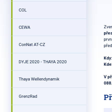
COL
Zvem
CEWA
pře
prvn
ConNat AT-CZ
před
Kdy:
DYJE 2020 - THAYA 2020
Kde
V p
Thaya Wellendynamik
088
Př
GrenzRad