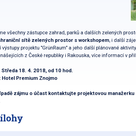
e všechny zástupce zahrad, parků a dalších zelených prost
shraniční sítě zelených prostor s workshopem
, i další z
í výstupy projektu "GrünRaum" a jeho další plánované aktivity
nášejících z České republiky i Rakouska, více informací v p
 Středa 18. 4. 2018, od 10 hod.
: Hotel Premium Znojmo
řípadě zájmu o účast kontaktujte projektovou manažerk
.
ílohy