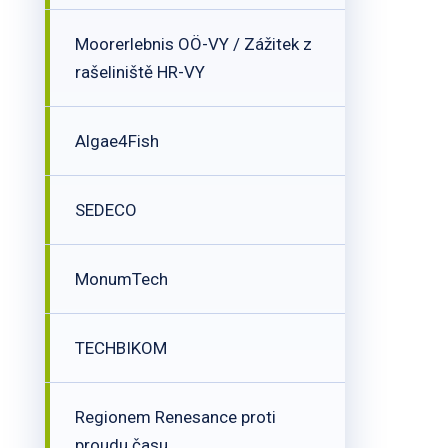
Moorerlebnis OÖ-VY / Zážitek z
rašeliniště HR-VY
Algae4Fish
SEDECO
MonumTech
TECHBIKOM
Regionem Renesance proti
proudu času