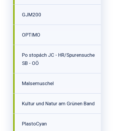
GJM200
OPTIMO
Po stopách JC - HR/Spurensuche
SB - OÖ
Malsemuschel
Kultur und Natur am Grünen Band
PlastoCyan