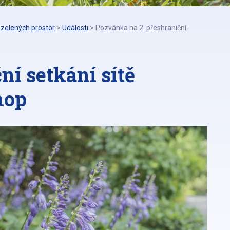
zelených prostor
>
Události
>
Pozvánka na 2. přeshraniční
ní setkání sítě
hop