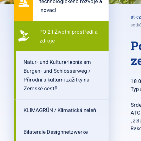
technologického rozvoje a
inovací
at-cz
setká
PO 2 | Životní prostředí a
zdroje
P
z
Natur- und Kulturerlebnis am
Burgen- und Schlösserweg /
Přírodní a kulturní zážitky na
18.
Zemské cestě
Typ
Srde
KLIMAGRÜN / Klimatická zeleň
ATCZ
„zel
Rako
Bilaterale Designnetzwerke