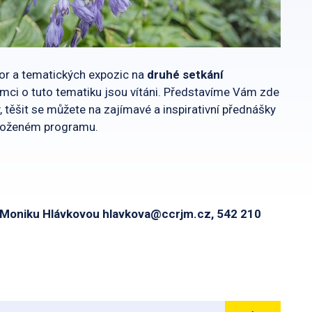
or a tematických expozic na
druhé setkání
ájemci o tuto tematiku jsou vítáni. Představíme Vám zde
, těšit se můžete na zajímavé a inspirativní přednášky
řiloženém programu.
u Moniku Hlávkovou hlavkova@ccrjm.cz, 542 210