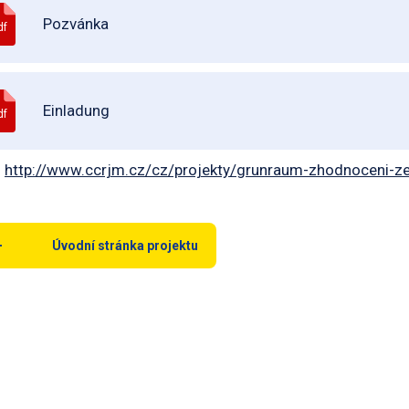
Pozvánka
df
Einladung
df
:
http://www.ccrjm.cz/cz/projekty/grunraum-zhodnoceni-ze
Úvodní stránka projektu