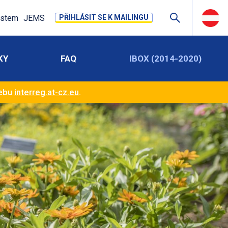
stem
JEMS
PŘIHLÁSIT SE K MAILINGU
KY
FAQ
IBOX (2014-2020)
webu
interreg.at-cz.eu
.