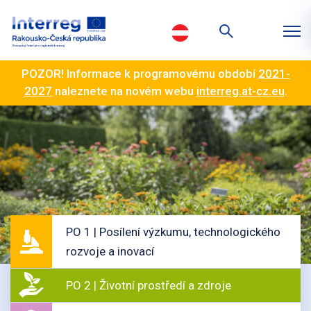
POZOR! Informace k programovému období
2021-
2027
naleznete na novém webu
interreg.at-cz.eu
.
PO 1 | Posílení výzkumu, technologického
rozvoje a inovací
PO 2 | Životní prostředí a zdroje