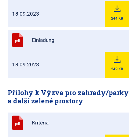
18.09.2023
244
KB
Einladung
pdf
18.09.2023
249
KB
Přílohy k Výzva pro zahrady/parky
a další zelené prostory
Kritéria
pdf