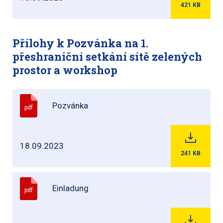
421
KB
Přílohy k Pozvánka na 1.
přeshraniční setkání sítě zelených
prostor a workshop
Pozvánka
pdf
18.09.2023
241
KB
Einladung
pdf