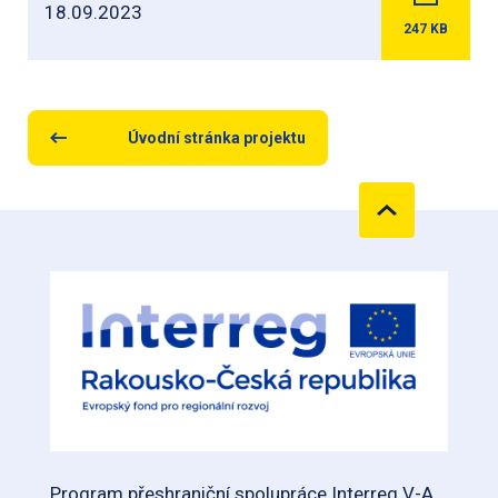
18.09.2023
247
KB
Úvodní stránka projektu
Program přeshraniční spolupráce Interreg V-A