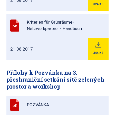
21.08.2017
324
KB
Kriterien für Grünräume-
pdf
Netzwerkpartner - Handbuch
21.08.2017
344
KB
Přílohy k Pozvánka na 3.
přeshraniční setkání sítě zelených
prostor a workshop
POZVÁNKA
pdf