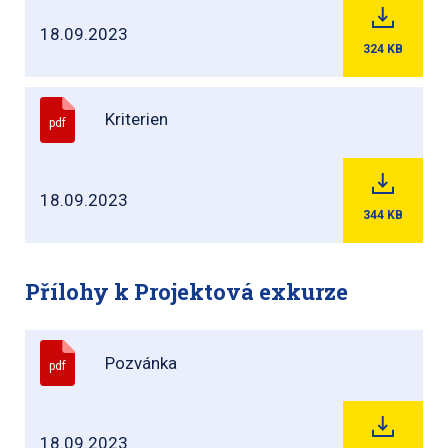
18.09.2023
324
KB
Kriterien
pdf
18.09.2023
344
KB
Přílohy k Projektová exkurze
Pozvánka
pdf
18.09.2023