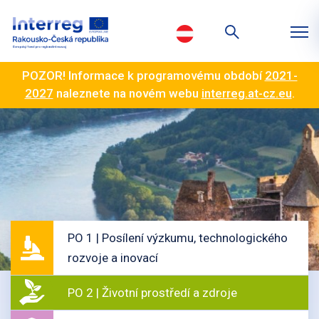
POZOR! Informace k programovému období
2021-
2027
naleznete na novém webu
interreg.at-cz.eu
.
PO 1 | Posílení výzkumu, technologického
rozvoje a inovací
PO 2 | Životní prostředí a zdroje