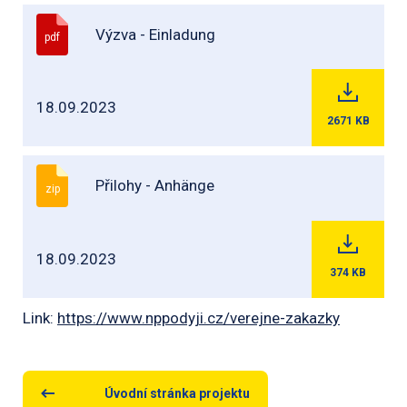
Výzva - Einladung
pdf
18.09.2023
2671
KB
Přilohy - Anhänge
zip
18.09.2023
374
KB
Link:
https://www.nppodyji.cz/verejne-zakazky
Úvodní stránka projektu