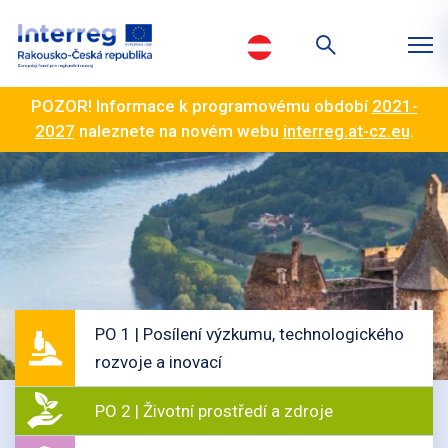
POZOR! Informace k programovému období
2021-
2027
naleznete na novém webu
interreg.at-cz.eu
.
PO 1 | Posílení výzkumu, technologického
rozvoje a inovací
PO 2 | Životní prostředí a zdroje