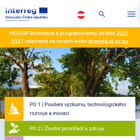
POZOR! Informace k programovému období
2021-
2027
naleznete na novém webu
interreg.at-cz.eu
.
PO 1 | Posílení výzkumu, technologického
rozvoje a inovací
PO 2 | Životní prostředí a zdroje