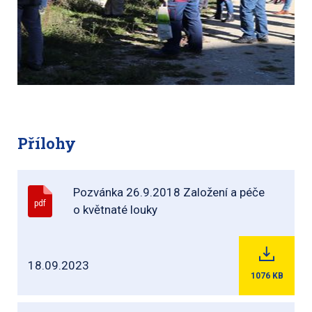
Přílohy
Pozvánka 26.9.2018 Založení a péče
pdf
o květnaté louky
18.09.2023
1076
KB