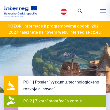
POZOR! Informace k programovému období
2021-
2027
naleznete na novém webu
interreg.at-cz.eu
.
PO 1 | Posílení výzkumu, technologického
rozvoje a inovací
PO 2 | Životní prostředí a zdroje