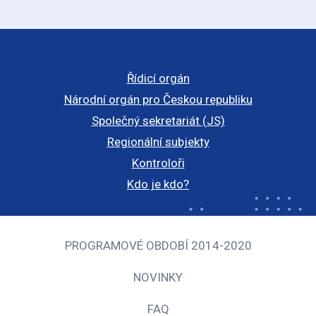
Řídicí orgán
Národní orgán pro Českou republiku
Společný sekretariát (JS)
Regionální subjekty
Kontroloři
Kdo je kdo?
PROGRAMOVÉ OBDOBÍ 2014-2020
NOVINKY
FAQ