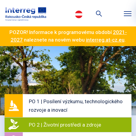
POZOR! Informace k programovému období
2021-
2027
naleznete na novém webu
interreg.at-cz.eu
.
PO 1 | Posílení výzkumu, technologického
rozvoje a inovací
PO 2 | Životní prostředí a zdroje