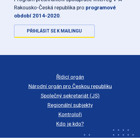
Rakousko-Česká republika pro
programové
období 2014-2020
.
PŘIHLÁSIT SE K MAILINGU
Řídicí orgán
Národní orgán pro Českou republiku
Společný sekretariát (JS)
Regionální subjekty
Kontroloři
Kdo je kdo?