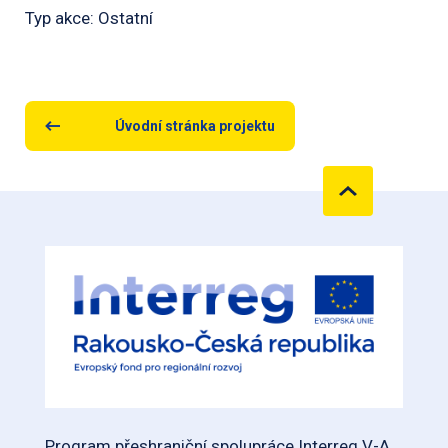
Typ akce: Ostatní
Úvodní stránka projektu
Program přeshraniční spolupráce Interreg V-A