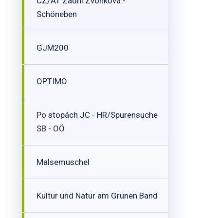
CZ/AT Zadní Zvonková -
Schöneben
GJM200
OPTIMO
Po stopách JC - HR/Spurensuche
SB - OÖ
Malsemuschel
Kultur und Natur am Grünen Band