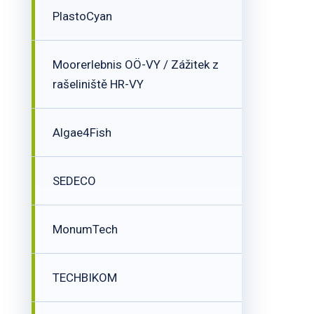
PlastoCyan
Moorerlebnis OÖ-VY / Zážitek z
rašeliniště HR-VY
Algae4Fish
SEDECO
MonumTech
TECHBIKOM