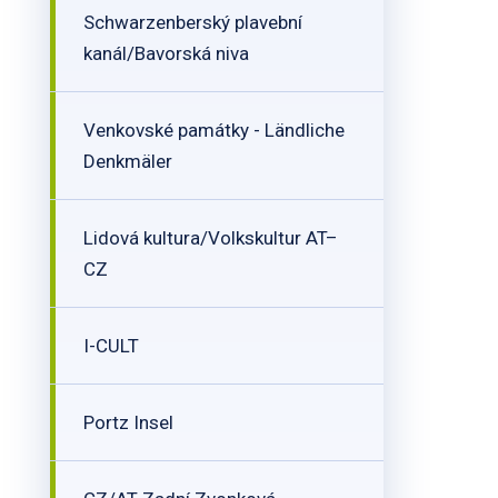
Schwarzenberský plavební
kanál/Bavorská niva
Venkovské památky - Ländliche
Denkmäler
Lidová kultura/Volkskultur AT–
CZ
I-CULT
Portz Insel