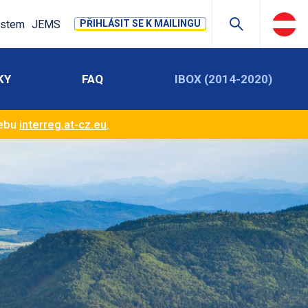
stem
JEMS
PŘIHLÁSIT SE K MAILINGU
KY
FAQ
IBOX (2014-2020)
webu
interreg.at-cz.eu
.