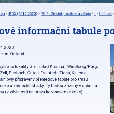
.eu
>
iBOX (2014-2020)
>
PO 2 - Životní prostředí a zdroje
>
-
>
Události
ové informační tabule po
04.2020
akce: Ostatní
vybrané lokality Grein, Bad Kreuzen, Windhaag/Perg,
Zell, Pierbach, Gutau, Freistadt, Ticha, Kalice a
sin byly připraveny přehledové tabule pro trasu
cké a zámecké stezky. Ty budou zřízeny v dubnu a
nu (v závislosti na stavu koronavirové krize).