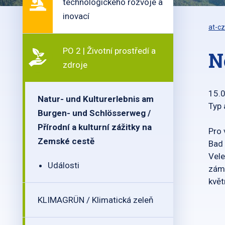
technologického rozvoje a
inovací
at-cz
PO 2 | Životní prostředí a
N
zdroje
15.
Natur- und Kulturerlebnis am
Typ 
Burgen- und Schlösserweg /
Přírodní a kulturní zážitky na
Pro 
Zemské cestě
Bad 
Vele
Události
záme
květ
KLIMAGRÜN / Klimatická zeleň