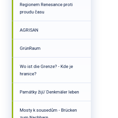
Regionem Renesance proti
proudu času
AGRISAN
GrünRaum
Wo ist die Grenze? - Kde je
hranice?
Památky žijí/ Denkmäler leben
Mosty k sousedům - Brücken
zum Nachbarn