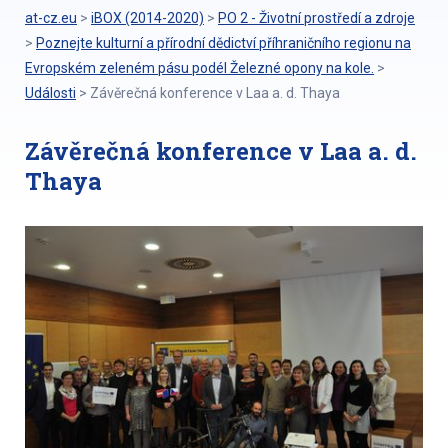
at-cz.eu
>
iBOX (2014-2020)
>
PO 2 - Životní prostředí a zdroje
>
Poznejte kulturní a přírodní dědictví příhraničního regionu na
Evropském zeleném pásu podél Železné opony na kole.
>
Události
>
Závěrečná konference v Laa a. d. Thaya
Závěrečná konference v Laa a. d.
Thaya