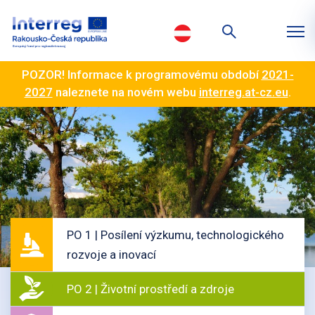
POZOR! Informace k programovému období
2021-
2027
naleznete na novém webu
interreg.at-cz.eu
.
PO 1 | Posílení výzkumu, technologického
rozvoje a inovací
PO 2 | Životní prostředí a zdroje